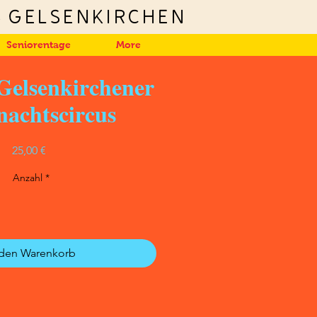
6
Gelsenkirchen
Seniorentage
More
Gelsenkirchener
achtscircus
Preis
25,00 €
Anzahl
*
 den Warenkorb