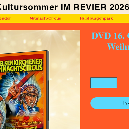
Kultursommer IM REVIER
202
lender
Mitmach-Circus
Hüpfburgenpark
DVD 16. 
Weihn
In