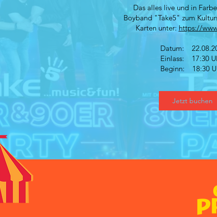
Das alles live und in Farb
Boyband "Take5" zum Kultur
Karten unter:
https://www
Datum: 22.08.2
Einlass: 17:30 U
Beginn: 18:30 U
Jetzt buchen