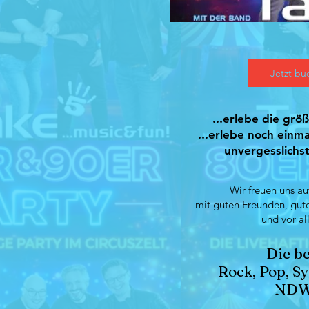
Jetzt bu
...erlebe die gr
...erlebe noch einm
unvergesslichs
Wir freuen uns a
mit guten Freunden, gut
und vor al
Die be
Rock, Pop, S
NDW 