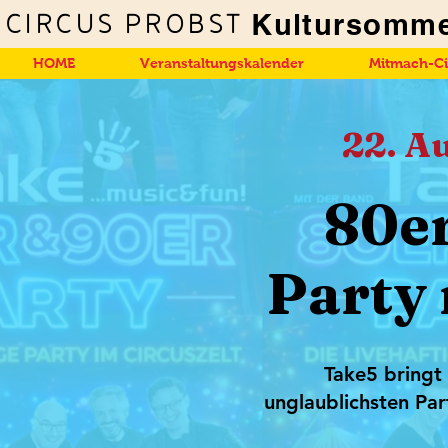
Kultursomme
Circus Probst
HOME
Veranstaltungskalender
Mitmach-Ci
22. A
80er
Party 
Take5 bringt
unglaublichsten Par